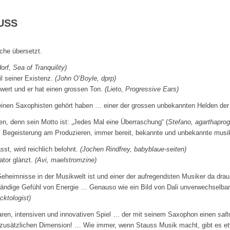
USS
che übersetzt.
rf, Sea of Tranquility)
il seiner Existenz.
(John O’Boyle, dprp)
wert und er hat einen grossen Ton.
(Lieto, Progressive Ears)
o einen Saxophisten gehört haben … einer der grossen unbekannten Helden de
n, denn sein Motto ist: „Jedes Mal eine Überraschung“ (
Stefano, agarthapro
el Begeisterung am Produzieren, immer bereit, bekannte und unbekannte musik
st, wird reichlich belohnt.
(Jochen Rindfrey, babyblaue-seiten)
ator glänzt.
(Avi, maelstromzine)
eheimnisse in der Musikwelt ist und einer der aufregendsten Musiker da dra
 ständige Gefühl von Energie … Genauso wie ein Bild von Dali unverwechselbar
cktologist)
baren, intensiven und innovativen Spiel … der mit seinem Saxophon einen
salt
 zusätzlichen Dimension! … Wie immer, wenn Stauss Musik macht, gibt es e