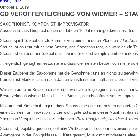
Oktober 1, 2019
CD VERÖFFENTLICHUNG VON WIDMER – STA
SAXOPHONIST, KOMPONIST, IMPROVISATOR
Ausschnitte aus Besprechungen der letzten 10 Jahre, einige davon ins Deuts
Stauss spielt Saxophon, als käme er von einem anderen Planeten.
(Jon Neudo
Stauss ist opulent mit seinem Ansatz, das Saxophon tönt, als wäre es ein Te
Stauss ist ein enormer Saxophonist. Seine Soli sind komplex und bemerkens
… eigentlich genügt es festzustellen, dass die meisten Leute noch nie je s
Dieser Zauberer der Saxophone hat die Gewohnheit uns an nichts zu gewöhne
Bereich, ist Markus, auch nach Jahren künstlerischer Laufbahn, stets mit vi
Wer sich auf eine Reise in dieses sehr weit abseits gelegene Universum einläs
Beste zeitgenössische Musik! … mit Stauss, der als aufmerksamer Improvis
Ich kann mit Sicherheit sagen, dass Stauss eines der am besten gehüteten G
einen Schrein für Innovation … Die wichtigste Zutat in dieser Musik ist das
Saxophon Verspieltheit nicht zu erkennen.
(Rok Podgrajsek, Rockline & thero
Stauss ist, objektiv gesehen, definitiv Weltklasse mit seinem unverwechsel
Avantgarde in der Königsklasse … Kurz gesagt, Musik mit mindestens einer