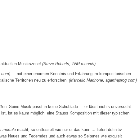
r aktuellen Musikszene!
(Steve Roberts, ZNR records)
g.com)
… mit einer enormen Kenntnis und Erfahrung im kompositorischen
alische Territorien neu zu erforschen.
(Marcello Marinone, agarthaprog.com)
ußen. Seine Musik passt in keine Schublade … er lässt nichts unversucht –
 ist, ist es kaum möglich, eine Stauss Komposition mit dieser typischen
o mortale
macht, so entfesselt wie nur er das kann
…
liefert definitiv
twas Neues und Federndes und auch etwas so Seltenes wie exquisit