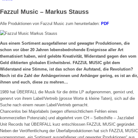
Fazzul Music – Markus Stauss
Alle Produktionen von Fazzul Music zum herunterladen:
PDF
Aus einem Sortiment ausgefallener und gewagter Produktionen, die
schon vor über 20 Jahren lebensbedrohende Ereignisse aller Art
thematisiert haben, wird gelebte Kreativität, Widerstand gegen den vom
Geld diktierten globalen Einheitsbrei. FAZZUL MUSIC gibt dem
Widerstand eine Stimme, ist das schon der Aufstand, die Revolution?
Noch ist die Zahl der Anhängerinnen und Anhänger gering, es ist an dir,
ihnen und euch, diese zu mehren…
1989 hat ÜBERFALL die Musik für die dritte LP aufgenommen, gemixt und,
genervt von ihrem Label/Vertreib (grosse Worte & kleine Taten), sich auf die
Suche nach einem neuen Label/Vertrieb gemacht.
Chancenlos bei Majorlabels (wegen offensichtlichem Fehlen eines
kommerziellen Potenzials) und abgelehnt vom CH – Selbsthilfe – Jazzlabel
Unit Records hat ÜBERFALL kurz entschlossen FAZZUL MUSIC gegründet.
Neben der Veröffentlichung der Überfallproduktionen hat sich FAZZUL MUSIC
vorgenommen „ein Sortiment ausgefallener und gewagter Produktionen“ aus