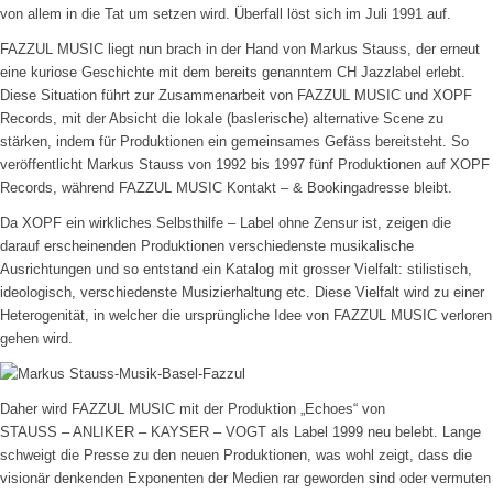
von allem in die Tat um setzen wird. Überfall löst sich im Juli 1991 auf.
FAZZUL MUSIC liegt nun brach in der Hand von Markus Stauss, der erneut
eine kuriose Geschichte mit dem bereits genanntem CH Jazzlabel erlebt.
Diese Situation führt zur Zusammenarbeit von FAZZUL MUSIC und XOPF
Records, mit der Absicht die lokale (baslerische) alternative Scene zu
stärken, indem für Produktionen ein gemeinsames Gefäss bereitsteht. So
veröffentlicht Markus Stauss von 1992 bis 1997 fünf Produktionen auf XOPF
Records, während FAZZUL MUSIC Kontakt – & Bookingadresse bleibt.
Da XOPF ein wirkliches Selbsthilfe – Label ohne Zensur ist, zeigen die
darauf erscheinenden Produktionen verschiedenste musikalische
Ausrichtungen und so entstand ein Katalog mit grosser Vielfalt: stilistisch,
ideologisch, verschiedenste Musizierhaltung etc. Diese Vielfalt wird zu einer
Heterogenität, in welcher die ursprüngliche Idee von FAZZUL MUSIC verloren
gehen wird.
Daher wird FAZZUL MUSIC mit der Produktion „Echoes“ von
STAUSS – ANLIKER – KAYSER – VOGT als Label 1999 neu belebt. Lange
schweigt die Presse zu den neuen Produktionen, was wohl zeigt, dass die
visionär denkenden Exponenten der Medien rar geworden sind oder vermuten