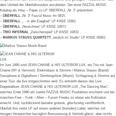
dem Umfeld der Überfallmusiker anzubieten. Der erste FAZZUL MUSIC
Katalog als Inlay – Paper zu LP ÜBERFALL „Nr. 3“ präsentiert:
–
ÜBERFALL
„Nr. 3“ Fazzul Music fm 0815
–
ÜBERFALL
„… in alle Ewigkeit“ LP KNSE 11861
–
ÜBERFALL
„Neuschnee“ LP KNSE 10871
–
TRIO INFERNAL
„Zwischenspiel“ LP KNSE 10832
–
MARKUS STAUSS QUARTETT
„neulich im Studio“ LP KNSE 05851
Im Juni 1990 sind JEAN CHAINE & HIS ULTERIOR LUX, ein Trio mit Jean
Chaine (NY & Vermont): Elektrobass & Stimme / Markus Stauss (Basel):
Saxophone & Digitalhorn / Dimthingshine (Miami): Schlagzeug & Stimme auf
einer Tour, die live mitgeschnitten wird. Es entsteht daraus das Live
Doppelalbum JEAN CHAINE & HIS ULTERIOR LUX „The Dancing Man“,
welches Ende 1990 als zweite FAZZUL MUSIC Produktion erscheint und bei
manchen Free – Funk – Alien – Fusion Freaks so etwas wie Kultstatus
erreicht. Und, rückblickend beinahe grotesk, gleichzeitig veröffentlicht
Überfall ihre vierte LP auf einem anderen (fremden) Label, welches mit
riesigen Versprechen bezüglich Bemusterung & Vertrieb glänzt, aber nichts