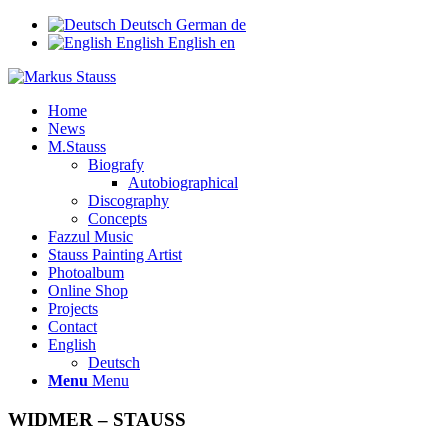
Deutsch
German
de
English
English
en
Home
News
M.Stauss
Biografy
Autobiographical
Discography
Concepts
Fazzul Music
Stauss Painting Artist
Photoalbum
Online Shop
Projects
Contact
English
Deutsch
Menu
Menu
WIDMER – STAUSS