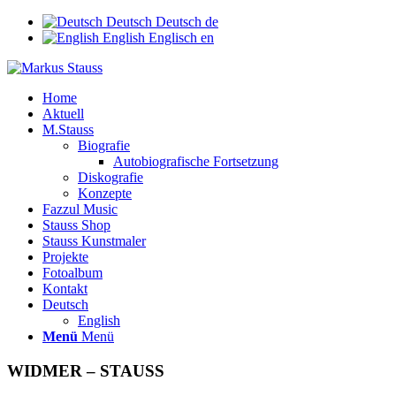
Deutsch
Deutsch
de
English
Englisch
en
Home
Aktuell
M.Stauss
Biografie
Autobiografische Fortsetzung
Diskografie
Konzepte
Fazzul Music
Stauss Shop
Stauss Kunstmaler
Projekte
Fotoalbum
Kontakt
Deutsch
English
Menü
Menü
WIDMER – STAUSS